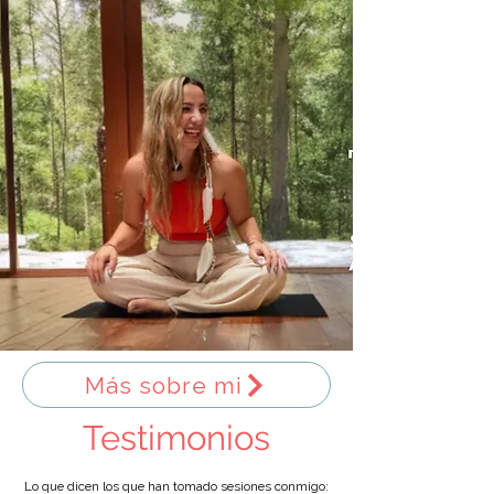
Más sobre mi
Testimonios
Lo que dicen los que han tomado sesiones conmigo:
Lo que dicen los que han tomado sesiones conmigo: