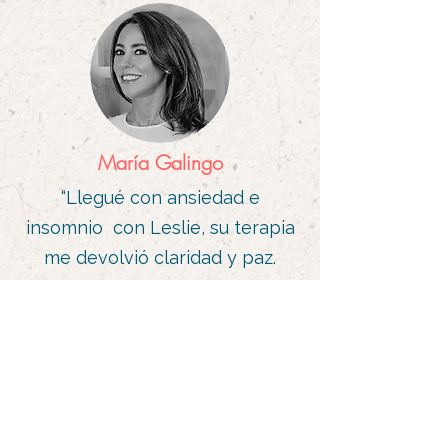
María Galingo
“Llegué con ansiedad e
insomnio con Leslie, su terapia
me devolvió claridad y paz.
Aprendí a escucharme, a sanar
mi historia y a reconectar
Mis dolores de cabeza
conmigo.
se fueron, ahora puedo dormir
bien, pero sobre todo aprendí
recursos para aceptar lo que no